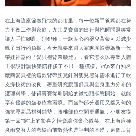
在上海這座節奏飛快的都市里，每一位新手爸媽都在努
力平衡工作與家庭，尤其是寶寶的出行與抱睡問題經常
讓人手忙腳亂。別犯難，一款貼心的嬰兒背帶可以減少
親子出行的負擔，今天就要來跟大家聊聊被譽為新一代
帶娃神器的「愛貝禮背帶腰凳」，看它怎么以專業人體
工學設計讓快樂陪伴多了不只一種模樣。\n\n來自知名
廠商愛貝禮的這款背帶腰凳針對嬰兒感知需求進行了軟
支撐技術的改良，著重研究腰腿舒展與全身重力分布的
護理科學，使得寶寶從剛開始的微抬頭狀態開始，就能
享有優越的坐姿依靠環境。而坐墊部分選用又糯又勻的
強抗壓高品材料鋪墊，腰椎部位空間更通氣，小朋友從
第一回“穿”上的驚喜之情會讓你會心微笑。在上海這種
炎雨交替大的考驗面前散熱也是評判的基礎，這個后背