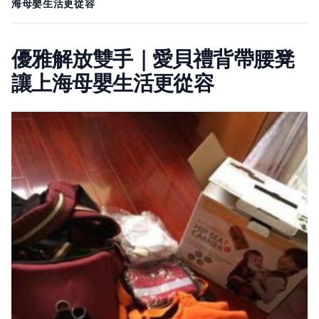
海母嬰生活更從容
優雅解放雙手｜愛貝禮背帶腰凳
讓上海母嬰生活更從容