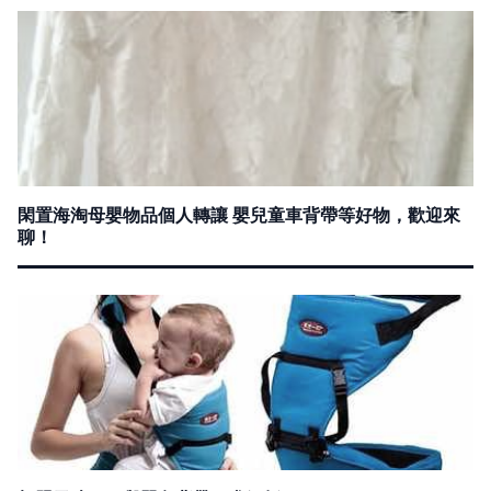
閑置海淘母嬰物品個人轉讓 嬰兒童車背帶等好物，歡迎來
聊！