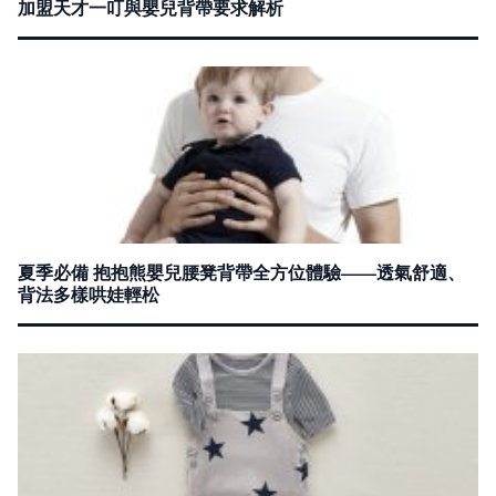
加盟天才一叮與嬰兒背帶要求解析
夏季必備 抱抱熊嬰兒腰凳背帶全方位體驗——透氣舒適、
背法多樣哄娃輕松