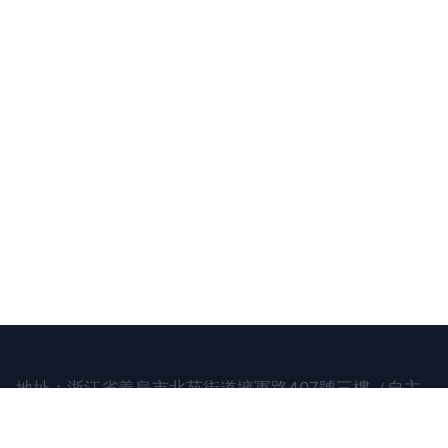
地址：浙江省義烏市北苑街道擁軍路407號三樓（自主
申報）