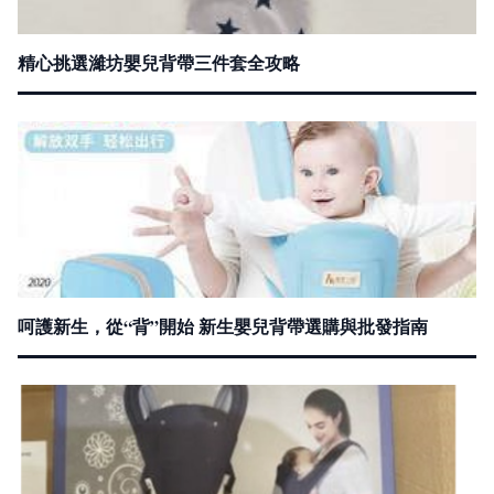
精心挑選濰坊嬰兒背帶三件套全攻略
呵護新生，從“背”開始 新生嬰兒背帶選購與批發指南