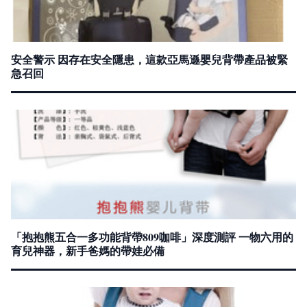
安全警示 因存在安全隱患，這款亞馬遜嬰兒背帶產品被緊
急召回
「抱抱熊五合一多功能背帶809咖啡」深度測評 一物六用的
育兒神器，新手爸媽的帶娃必備